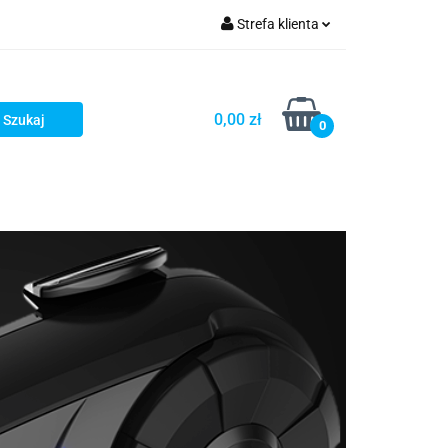
Strefa klienta
iacze
Zaloguj się
Rowerowe
Zarejestruj się
0,00 zł
0
Dodaj zgłoszenie
słony
Dla dzieci
Dla kobiet