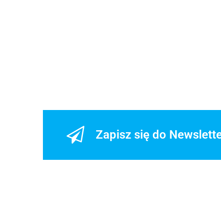
Kufer Centralny Givi V47NN Monokey - 47 Litrów
1139.00
-17%
945.37
Zapisz się do Newslett