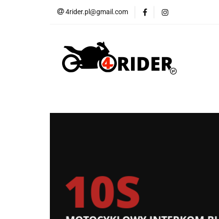
4rider.pl@gmail.com
Akcesoria motocyk
Szyby, Gmole, Osł
Wszystkie
Akcesoria motocyklowe
Bagaż
But
Cross i enduro
Rowerowe
Wszystk