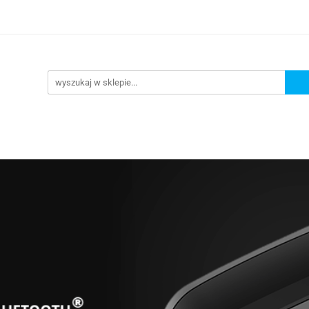
lowe
Bagaż
Buty i odzież
Kaski
Ochran
ony
Dla dzieci
Dla kobiet
Cross i enduro
y i odzież
Kaski
Ochraniacze
Szyby, Gmole, O
ie