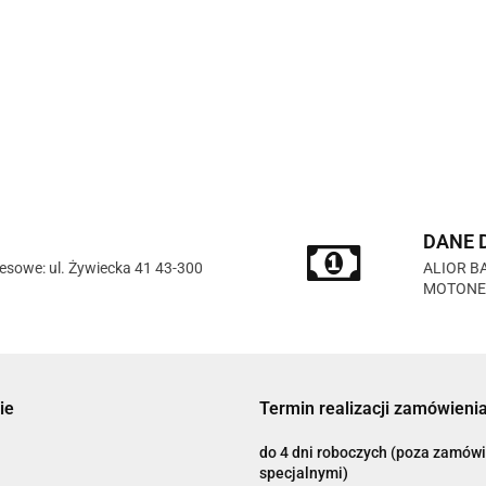
100 Procent
100%
DANE 
esowe: ul. Żywiecka 41 43-300
ALIOR BA
MOTONET 
Accel
ie
Termin realizacji zamówienia
do 4 dni roboczych (poza zamów
specjalnymi)