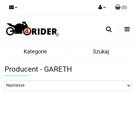
(
0
)
Zaloguj się
Zarejestruj się
Dodaj zgłoszenie
Kategorie
Szukaj
Producent - GARETH