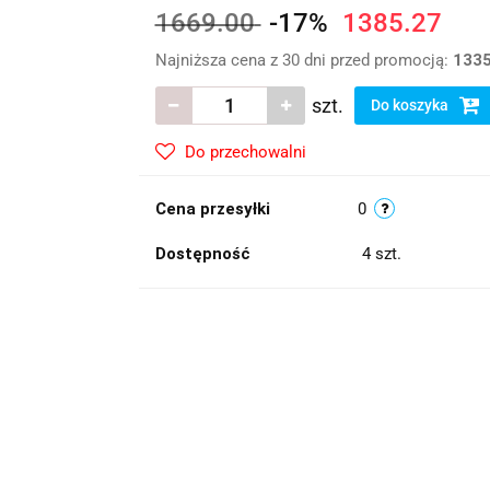
1669.00
-17%
1385.27
Najniższa cena z 30 dni przed promocją:
1335
szt.
Do koszyka
Do przechowalni
Cena przesyłki
0
Dostępność
4
szt.