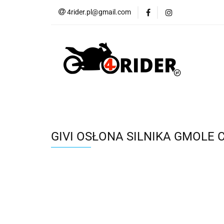
4rider.pl@gmail.com
Akcesoria motocyk
Szyby, Gmole, Osł
Wszystkie
Akcesoria motocyklowe
Bagaż
But
Cross i enduro
Rowerowe
Wszystk
GIVI OSŁONA SILNIKA GMOLE