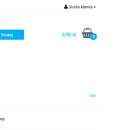
Strefa klienta
iacze
Zaloguj się
Rowerowe
Zarejestruj się
0,00 zł
0
Dodaj zgłoszenie
słony
Dla dzieci
Dla kobiet
Givi
pny