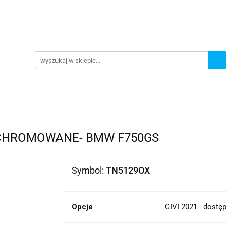
lowe
Bagaż
Buty i odzież
Kaski
Ochran
ony
Dla dzieci
Dla kobiet
Cross i enduro
y i odzież
Kaski
Ochraniacze
Szyby, Gmole, O
ie
 CHROMOWANE- BMW F750GS
Symbol:
TN5129OX
Opcje
GIVI 2021 - dostę