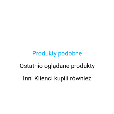
100 Procent
Produkty podobne
100%
Ostatnio oglądane produkty
Inni Klienci kupili również
Accel