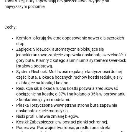
konstrukcji, buty zapewniają bezpieczeństwo i wygodę na
najwyższym poziomie.
Cechy:
Komfort: oferują świetne dopasowanie nawet dla szerokich
stóp.
Zapięcie: SlideLock, automatycznie blokujące się
jednokierunkowe zapięcie zapewnia doskonałą szczelność u
góry buta. Klamry z kutego aluminium z systemem Over-lock
i stalową podstawą.
System FlexLock: Możliwość regulacji elastyczności dolnej
części buta. Blokada bocznych ruchów kostki redukuje siły
działające na kostkę i kolano.
Redukcja sił: Blokada ruchu kostki pozwala zredukować
obciążenie na kostkę o 37% i na kolano o 35% w porównaniu
z konkurencyjnymi modelami.
Płaska i przyczepna wewnętrzna strona buta zapewnia
doskonałe czucie motocykla.
Niski profil ułatwia zmianę biegów.
Kostki: Zabezpieczenie w postaci pianki ochronnej.
Podeszwa: Podwójna twardość, przedłużona strefa