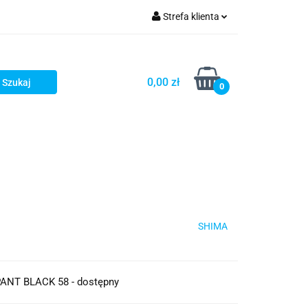
Strefa klienta
iacze
Zaloguj się
Rowerowe
Zarejestruj się
0,00 zł
0
Dodaj zgłoszenie
słony
Dla dzieci
Dla kobiet
SHIMA
ANT BLACK 58 - dostępny