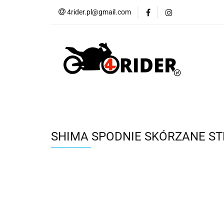
4rider.pl@gmail.com
Akcesoria motocyk
Szyby, Gmole, Osł
Wszystkie
Akcesoria motocyklowe
Bagaż
But
Cross i enduro
Rowerowe
Wszystk
SHIMA SPODNIE SKÓRZANE STR