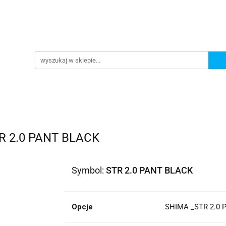
lowe
Bagaż
Buty i odzież
Kaski
Ochran
ony
Dla dzieci
Dla kobiet
Cross i enduro
y i odzież
Kaski
Ochraniacze
Szyby, Gmole, O
ie
 2.0 PANT BLACK
Symbol:
STR 2.0 PANT BLACK
Opcje
SHIMA _STR 2.0 P