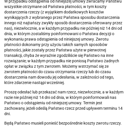
W przypadku odstąpienia od niniejszej umowy zwracamy Państwu
wszystkie otrzymane od Państwa płatności, w tym koszty
dostarczenia rzeczy (z wyjątkiem dodatkowych kosztów
wynikających z wybranego przez Państwa sposobu dostarczenia
innego niż najtańszy zwykły sposób dostarczenia oferowany przez
nas), niezwłocznie, a w każdym przypadku nie później niż 14 dni od
dnia, w którym zostaliśmy poinformowani o Państwa decyzji o
wykonaniu prawa odstąpienia od niniejszej umowy. Zwrotu
płatności dokonamy przy użyciu takich samych sposobów
płatności, jakie zostały przez Państwa użyte w pierwotnej
transakcji, chyba że wyraźnie zgodziliście się Państwo na inne
rozwiązanie; w każdym przypadku nie poniosą Państwo żadnych
opłat w związku z tym zwrotem. Możemy wstrzymać się ze
zwrotem płatności do czasu otrzymania rzeczy lub do czasu
dostarczenia nam dowodu jej odesłania, w zależności od tego,
które zdarzenie nastąpi wcześniej.
Proszę odesłać lub przekazać nam rzecz, niezwłocznie, a w każdym
razie nie później niż 14 dni od dnia, w którym poinformowali nas
Państwo o odstąpieniu od niniejszej umowy. Termin jest
zachowany, jeżeli odeślą Państwo rzecz przed upływem terminu 14
dni.
Będą Państwo musieli ponieść bezpośrednie koszty zwrotu rzeczy.