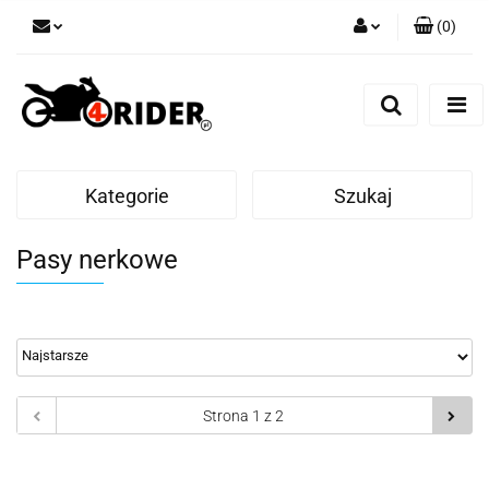
(
0
)
Zaloguj się
Zarejestruj się
Dodaj zgłoszenie
Kategorie
Szukaj
Pasy nerkowe