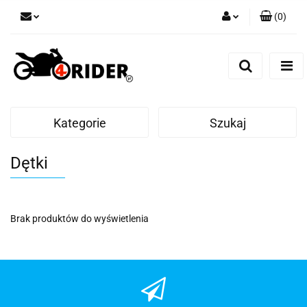
(
0
)
Zaloguj się
Zarejestruj się
Dodaj zgłoszenie
Kategorie
Szukaj
Dętki
Brak produktów do wyświetlenia