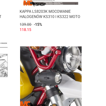
KAPPA LS8203K MOCOWANIE
T
HALOGENÓW KS310 I KS322 MOTO
139.00
-15%
118.15