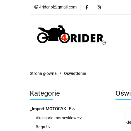
4rider.pl@gmail.com
Akcesoria motocyk
Szyby, Gmole, Osł
Wszystkie
Akcesoria motocyklowe
Bagaż
But
Cross i enduro
Rowerowe
Wszystk
Strona główna
Oświetlenie
Kategorie
Oświ
_Import MOTOCYKLE
Akcesoria motocyklowe
Ki
Bagaż