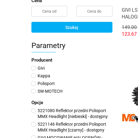
Cena
GIVI L
HALOG
(16>17
149.00
Szukaj
123.67
Parametry
Producent
Givi
Kappa
Polisport
SW-MOTECH
Opcje
5221080 Reflektor przedni Polisport
MMX Headlight [niebieski] - dostępny
5221146 Reflektor przedni Polisport
MMX Headlight [czarny] - dostępny
GIVI MOCOWANIE HALOGENÓW -