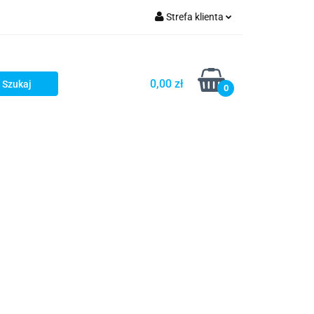
Strefa klienta
iacze
Zaloguj się
Rowerowe
Zarejestruj się
0,00 zł
0
Dodaj zgłoszenie
słony
Dla dzieci
Dla kobiet