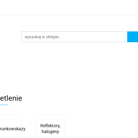
lowe
Bagaż
Buty i odzież
Kaski
Ochran
ony
Dla dzieci
Dla kobiet
Cross i enduro
y i odzież
Kaski
Ochraniacze
Szyby, Gmole, O
ie
etlenie
Reflektory,
erunkowskazy
halogeny