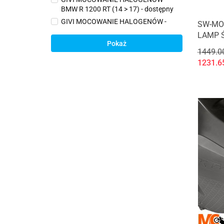
BMW R 1200 RT (14 > 17) - dostępny
GIVI MOCOWANIE HALOGENÓW -
SW-MO
BMW R 1250 RT (19 > 20) - dostępny
LAMP 
GIVI MOCOWANIE HALOGENÓW -
Pokaż
1449.0
HONDA NC750X (16 > 17) - dostępny
1231.6
GIVI MOCOWANIE HALOGENÓW -
KTM 790 Adventure / R (19) - dostępny
GIVI MOCOWANIE HALOGENÓW -
MOTO GUZZI V85 TT (19) - dostępny
GIVI MOCOWANIE HALOGENÓW -
Yamaha Tracer 900 / Tracer 900 GT
(18) - dostępny
GIVI MOCOWANIE ORYGINALNYCH
HALOGENÓW DO GMOLI TN1156 -
HONDA X-ADV 750 (21 > 22) -
dostępny
HALOGENY ZESTAW LAMP
PRZECIWMGŁOWYCH LED SW-
MOTECH EVO PARA - dostępny
HALOGENY ZESTAW LAMP ŚWIATŁA
DROGOWE LED SW-MOTECH EVO