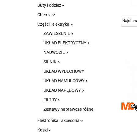
Buty i odzież
Chemia
Części i elektryka
ZAWIESZENIE
UKŁAD ELEKTRYCZNY
NADWOZIE
SILNIK
UKŁAD WYDECHOWY
UKŁAD HAMULCOWY
UKŁAD NAPĘDOWY
FILTRY
Zestawy naprawcze różne
Elektronika i akcesoria
Kaski