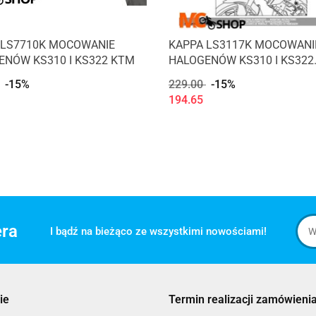
 LS7710K MOCOWANIE
KAPPA LS3117K MOCOWANI
ENÓW KS310 I KS322 KTM
HALOGENÓW KS310 I KS322
SUZUKI
-15%
229.00
-15%
194.65
era
I bądź na bieżąco ze wszystkimi nowościami!
ie
Termin realizacji zamówienia