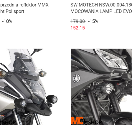
przednia reflektor MMX
SW-MOTECH NSW.00.004.13
ht Polisport
MOCOWANIA LAMP LED EVO
CRASHBAR
-10%
179.00
-15%
152.15