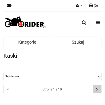
(
0
)
Zaloguj się
Zarejestruj się
Dodaj zgłoszenie
Kategorie
Szukaj
Kaski