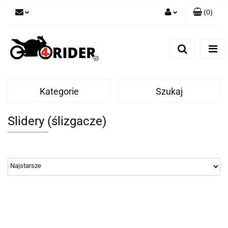
(
0
)
Zaloguj się
Zarejestruj się
Dodaj zgłoszenie
Kategorie
Szukaj
Slidery (ślizgacze)