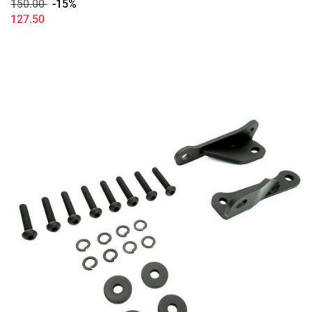
150.00
-15%
127.50