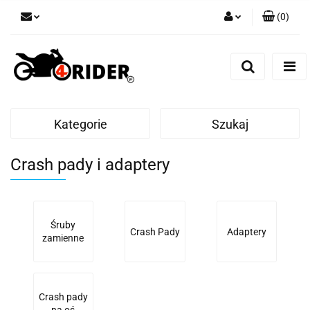
(
0
)
Zaloguj się
Zarejestruj się
Dodaj zgłoszenie
Kategorie
Szukaj
Crash pady i adaptery
Śruby
Crash Pady
Adaptery
zamienne
Crash pady