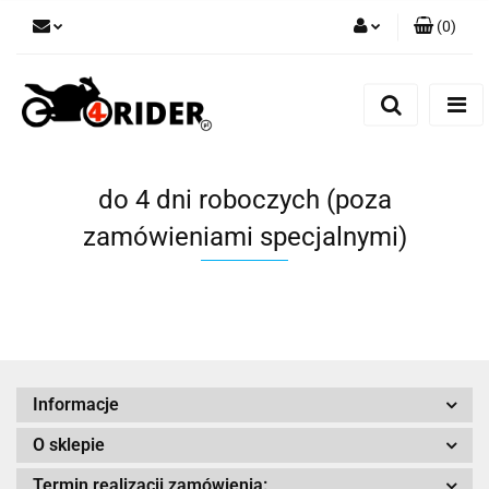
(
0
)
Zaloguj się
Zarejestruj się
Dodaj zgłoszenie
do 4 dni roboczych (poza
zamówieniami specjalnymi)
Informacje
O sklepie
Termin realizacji zamówienia: