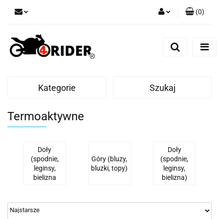
(
0
)
Zaloguj się
Zarejestruj się
Dodaj zgłoszenie
Kategorie
Szukaj
Termoaktywne
Doły
Doły
(spodnie,
Góry (bluzy,
(spodnie,
leginsy,
bluzki, topy)
leginsy,
bielizna
bielizna)