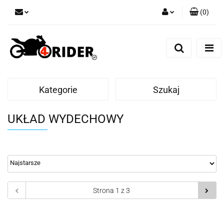
(
0
)
Zaloguj się
Zarejestruj się
Dodaj zgłoszenie
Kategorie
Szukaj
UKŁAD WYDECHOWY