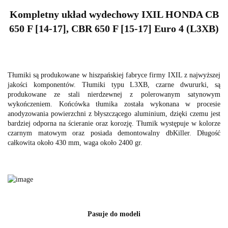
Kompletny układ wydechowy IXIL HONDA CB
650 F [14-17], CBR 650 F [15-17] Euro 4 (L3XB)
Tłumiki są produkowane w hiszpańskiej fabryce firmy IXIL z najwyższej
jakości komponentów. Tłumiki typu L3XB, czarne dwururki, są
produkowane ze stali nierdzewnej z polerowanym satynowym
wykończeniem. Końcówka tłumika została wykonana w procesie
anodyzowania powierzchni z błyszczącego aluminium, dzięki czemu jest
bardziej odporna na ścieranie oraz korozję. Tłumik występuje w kolorze
czarnym matowym oraz posiada demontowalny dbKiller. Długość
całkowita około 430 mm, waga około 2400 gr.
Pasuje do modeli