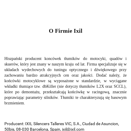
O Firmie Ixil
Hiszpański producent koncówek tłumików do motocyki, quadów i
skuerów, który jest znany w naszym kraju od lat. Firma specjalizuje się w
układach wydechowych do tuningu optycznego i dźwiękowego przy
zachowaniu bardzo atrakcyjnych cen oraz jakości. Dodać należy, że
końcówki motocyklowe są wyposażone w standardzie, w wyciągane
wkładki tłumiące tzw. dbKiller (nie dotyczy tłumików L2X oraz SCCL),
które po demontażu, przekształcają końcówkę w racingową, znacznie
poprawiając parametry silników. Tłumiki te charakteryzują się basowym
brzmieniem.
Producent: IXIL Silencers Talleres VIC, S.A., Ciudad de Asuncion,
50bis, 08-030 Barcelona, Spain, ixil@ixil.com