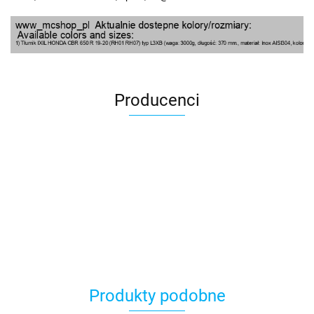
Producenci
100 Procent
Produkty podobne
100%