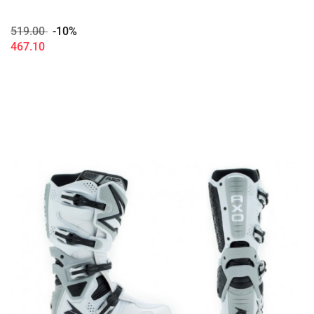
519.00
-10%
467.10