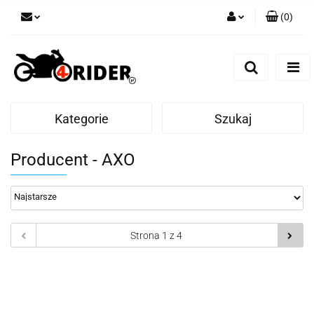
(
0
)
Zaloguj się
Zarejestruj się
Dodaj zgłoszenie
Kategorie
Szukaj
Producent - AXO