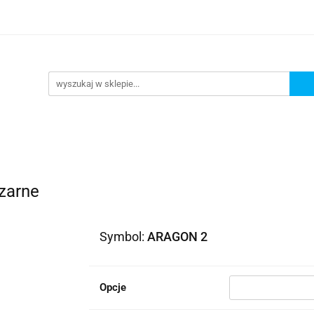
lowe
Bagaż
Buty i odzież
Kaski
Ochran
ony
Dla dzieci
Dla kobiet
Cross i enduro
y i odzież
Kaski
Ochraniacze
Szyby, Gmole, O
ie
zarne
Symbol:
ARAGON 2
Opcje