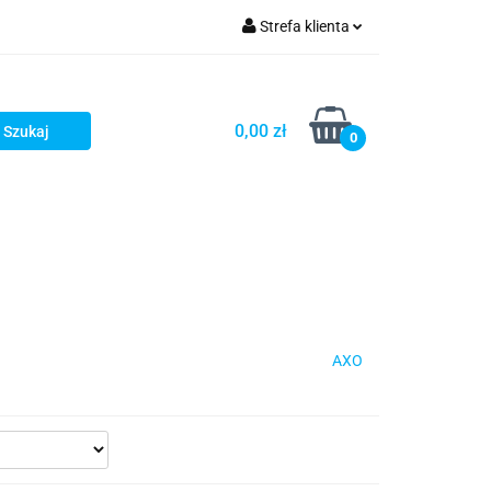
Strefa klienta
iacze
Zaloguj się
Rowerowe
Zarejestruj się
0,00 zł
0
Dodaj zgłoszenie
słony
Dla dzieci
Dla kobiet
AXO