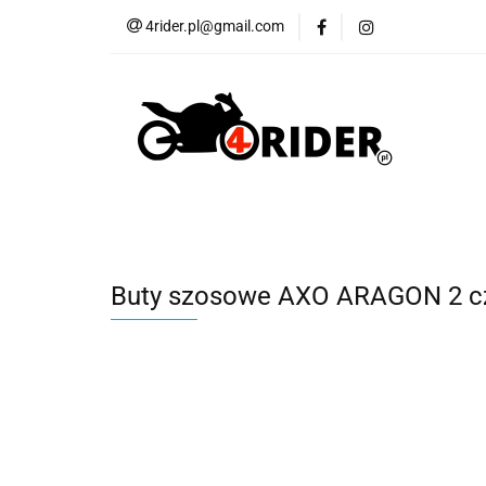
4rider.pl@gmail.com
Akcesoria motocyk
Szyby, Gmole, Osł
Wszystkie
Akcesoria motocyklowe
Bagaż
But
Cross i enduro
Rowerowe
Wszystk
Buty szosowe AXO ARAGON 2 c