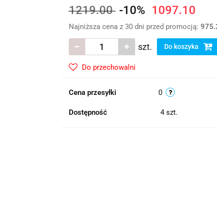
1219.00
-10%
1097.10
Najniższa cena z 30 dni przed promocją:
975.
szt.
Do koszyka
Do przechowalni
Cena przesyłki
0
Dostępność
4
szt.