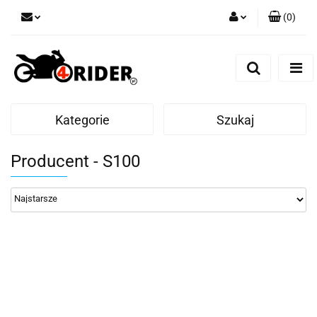
(
0
)
Zaloguj się
Zarejestruj się
Dodaj zgłoszenie
Kategorie
Szukaj
Producent - S100