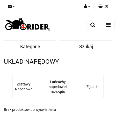
(
0
)
Zaloguj się
Zarejestruj się
Dodaj zgłoszenie
Kategorie
Szukaj
UKŁAD NAPĘDOWY
Łańcuchy
Zestawy
napędowe i
Zębatki
Napedowe
rozrządu
Brak produktów do wyświetlenia