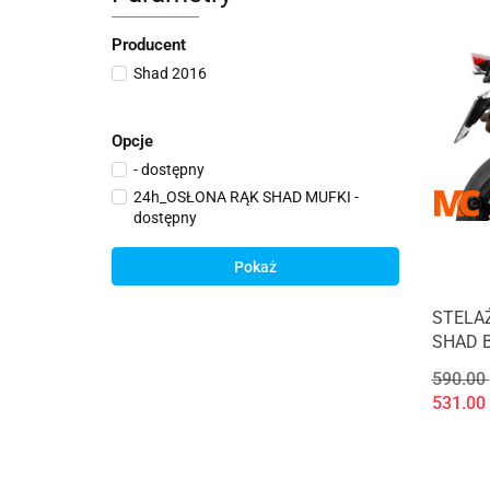
Producent
Shad 2016
Opcje
- dostępny
24h_OSŁONA RĄK SHAD MUFKI -
dostępny
Pokaż
STELA
SHAD B
590.00
531.00