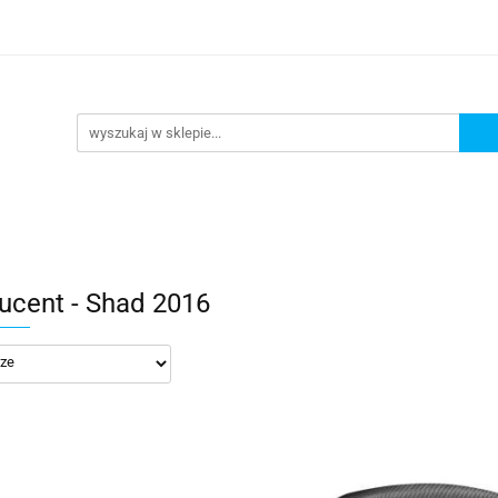
lowe
Bagaż
Buty i odzież
Kaski
Ochran
ony
Dla dzieci
Dla kobiet
Cross i enduro
y i odzież
Kaski
Ochraniacze
Szyby, Gmole, O
ie
ucent - Shad 2016