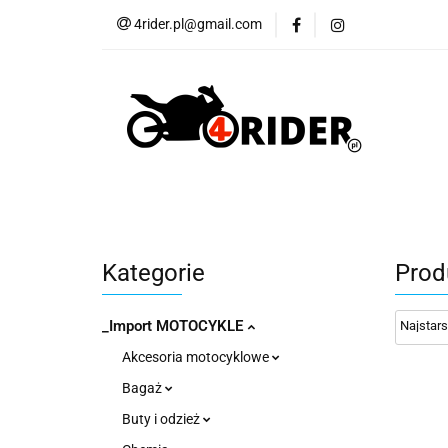
4rider.pl@gmail.com
Akcesoria motocyk
Szyby, Gmole, Osł
Wszystkie
Akcesoria motocyklowe
Bagaż
But
Cross i enduro
Rowerowe
Wszystk
Kategorie
Prod
_Import MOTOCYKLE
Akcesoria motocyklowe
Bagaż
Buty i odzież