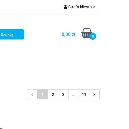
Strefa klienta
iacze
Zaloguj się
Rowerowe
Zarejestruj się
0,00 zł
0
Dodaj zgłoszenie
słony
Dla dzieci
Dla kobiet
1
2
3
...
11