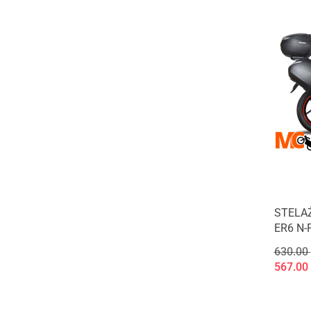
STELA
ER6 N-F
630.00
567.00