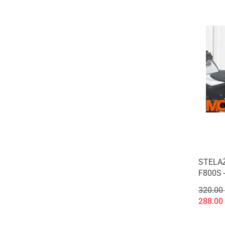
STELA
F800S 
320.00
288.00