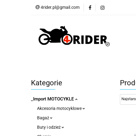
4rider.pl@gmail.com
Akcesoria motocyk
Szyby, Gmole, Osł
Wszystkie
Akcesoria motocyklowe
Bagaż
But
Cross i enduro
Rowerowe
Wszystk
Kategorie
Prod
_Import MOTOCYKLE
Akcesoria motocyklowe
Bagaż
Buty i odzież