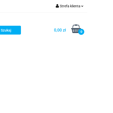
Strefa klienta
iacze
Zaloguj się
Rowerowe
Zarejestruj się
0,00 zł
0
Dodaj zgłoszenie
słony
Dla dzieci
Dla kobiet