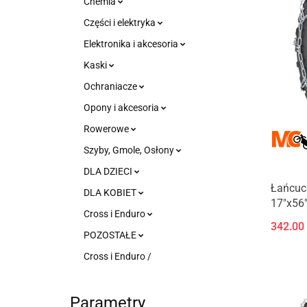
Chemia
Części i elektryka
Elektronika i akcesoria
Kaski
Ochraniacze
Opony i akcesoria
Rowerowe
Szyby, Gmole, Osłony
DLA DZIECI
Łańcuc
DLA KOBIET
17"x56
Cross i Enduro
342.00
POZOSTAŁE
Cross i Enduro /
Parametry