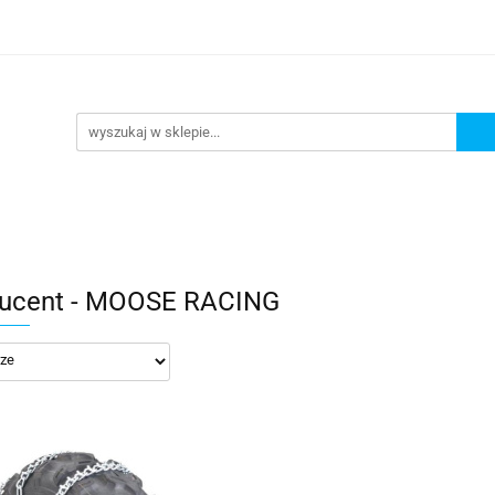
lowe
Bagaż
Buty i odzież
Kaski
Ochran
ony
Dla dzieci
Dla kobiet
Cross i enduro
y i odzież
Kaski
Ochraniacze
Szyby, Gmole, O
ie
ucent - MOOSE RACING