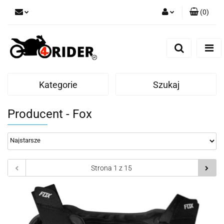
(
0
)
Zaloguj się
Zarejestruj się
Dodaj zgłoszenie
Kategorie
Szukaj
Producent - Fox