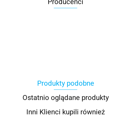
Producenci
100 Procent
Produkty podobne
100%
Ostatnio oglądane produkty
Inni Klienci kupili również
Accel