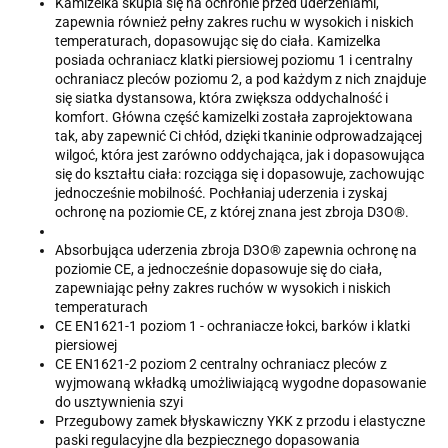
Kamizelka skupia się na ochronie przed uderzeniami,
zapewnia również pełny zakres ruchu w wysokich i niskich
temperaturach, dopasowując się do ciała. Kamizelka
posiada ochraniacz klatki piersiowej poziomu 1 i centralny
ochraniacz pleców poziomu 2, a pod każdym z nich znajduje
się siatka dystansowa, która zwiększa oddychalność i
komfort. Główna część kamizelki została zaprojektowana
tak, aby zapewnić Ci chłód, dzięki tkaninie odprowadzającej
wilgoć, która jest zarówno oddychająca, jak i dopasowująca
się do kształtu ciała: rozciąga się i dopasowuje, zachowując
jednocześnie mobilność. Pochłaniaj uderzenia i zyskaj
ochronę na poziomie CE, z której znana jest zbroja D3O®.
Absorbująca uderzenia zbroja D3O® zapewnia ochronę na
poziomie CE, a jednocześnie dopasowuje się do ciała,
zapewniając pełny zakres ruchów w wysokich i niskich
temperaturach
CE EN1621-1 poziom 1 - ochraniacze łokci, barków i klatki
piersiowej
CE EN1621-2 poziom 2 centralny ochraniacz pleców z
wyjmowaną wkładką umożliwiającą wygodne dopasowanie
do usztywnienia szyi
Przegubowy zamek błyskawiczny YKK z przodu i elastyczne
paski regulacyjne dla bezpiecznego dopasowania