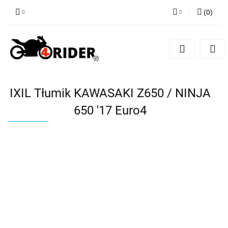
(
0
)
Zaloguj się
Zarejestruj się
Dodaj zgłoszenie
IXIL Tłumik KAWASAKI Z650 / NINJA
650 '17 Euro4