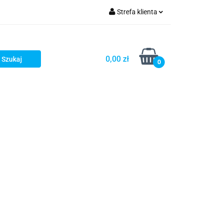
Strefa klienta
iacze
Zaloguj się
Rowerowe
Zarejestruj się
0,00 zł
0
Dodaj zgłoszenie
słony
Dla dzieci
Dla kobiet