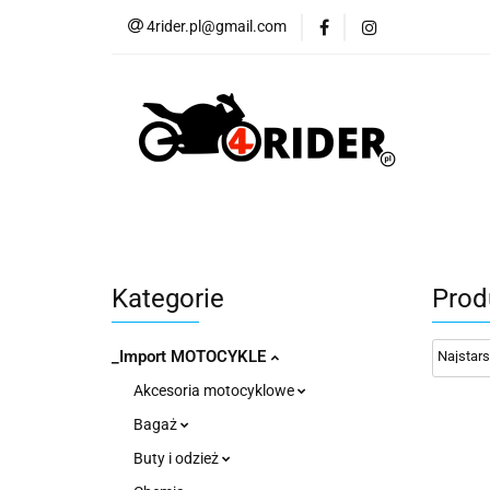
4rider.pl@gmail.com
Akcesoria motocyk
Szyby, Gmole, Osł
Wszystkie
Akcesoria motocyklowe
Bagaż
But
Cross i enduro
Rowerowe
Wszystk
Kategorie
Prod
_Import MOTOCYKLE
Akcesoria motocyklowe
Bagaż
Buty i odzież