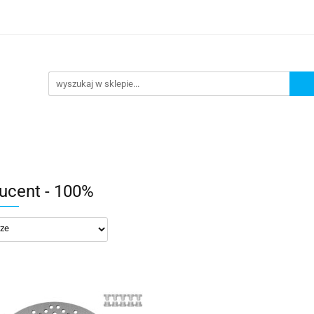
lowe
Bagaż
Buty i odzież
Kaski
Ochran
ony
Dla dzieci
Dla kobiet
Cross i enduro
y i odzież
Kaski
Ochraniacze
Szyby, Gmole, O
ie
ucent - 100%