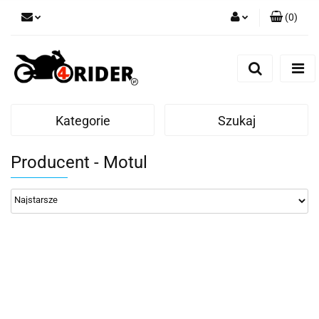
(
0
)
Zaloguj się
Zarejestruj się
Dodaj zgłoszenie
Kategorie
Szukaj
Producent - Motul