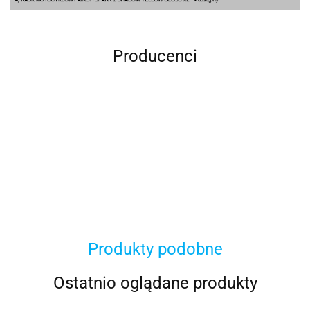
Producenci
100 Procent
Produkty podobne
100%
Ostatnio oglądane produkty