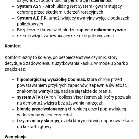
sztywność i odporność na perforację i ścieralność
System
ASN -
Airoh Sliding Net System - gwarantujący
ochronę przed skutkami uderzeń rotacyjnych
System A.E.F.R.
umożliwiający awaryjne wyjęcie poduszek
policzkowych
Bezpieczne i łatwe w obsłudze
zapięcie mikrometryczne
szeroki wizjer zapewniający szerokie pole widzenia
Komfort
Komfort jazdy to kolejny, po bezpieczeństwie czynnik, który
decyduje o zadowoleniu z użytkowania kasku. W modelu Spark 2
znajdziesz:
hipoalergiczną wyściółkę Coolmax
, która chroni przed
powstawaniem przykrych zapachów, zapewnia świeżość i
znakomitą wentylację, nadaje się także do prania;
system ATVR
(Airoh Toolless Visor Removal), który pozwala
na demontaż wizjera bez używania narzędzi;
blendę przeciwsłoneczną
chroniącą oczy i poprawiającą
widoczność w słoneczne dni;
trzy rozmiary skorupy
, dzięki którym łatwiej dopasować kask
do kształtu głowy.
Wentylacja