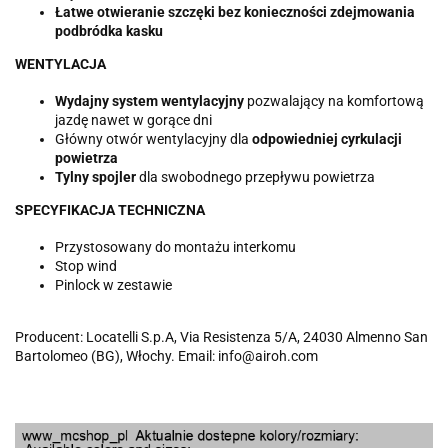
Łatwe otwieranie szczęki bez konieczności zdejmowania
podbródka kasku
WENTYLACJA
Wydajny system wentylacyjny
pozwalający na komfortową
jazdę nawet w gorące dni
Główny otwór wentylacyjny dla
odpowiedniej cyrkulacji
powietrza
Tylny spojler
dla swobodnego przepływu powietrza
SPECYFIKACJA TECHNICZNA
Przystosowany do montażu interkomu
Stop wind
Pinlock w zestawie
Producent: Locatelli S.p.A, Via Resistenza 5/A, 24030 Almenno San
Bartolomeo (BG), Włochy. Email: info@airoh.com