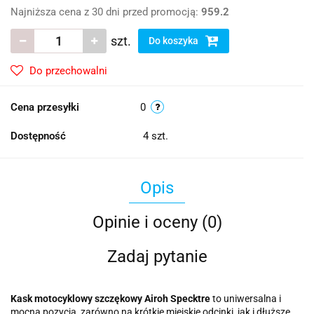
Najniższa cena z 30 dni przed promocją:
959.2
szt.
Do koszyka
Do przechowalni
Cena przesyłki
0
Dostępność
4
szt.
Opis
Opinie i oceny (0)
Zadaj pytanie
Kask motocyklowy szczękowy Airoh Specktre
to uniwersalna i
mocna pozycja, zarówno na krótkie miejskie odcinki, jak i dłuższe