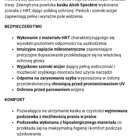
trasy. Zewnętrzna powłoka
kasku Airoh Specktre
wykonana
została z HRT, dając solidną ochronę. Pinlock i szeroki wizjer
zapewniają pełne i wyraźne pole widzenia.
BEZPIECZEŃSTWO
Wykonanie z materiału HRT
charakteryzującego się
wysokim poziomem odporności na uszkodzenia
Intuicyjne zapięcie mikrometryczne
zapewniające
precyzyjne dopasowanie przekładające się na właściwą
ochronę głowy
Wyjątkowo szeroki wizjer
dający pełną widoczność i
możliwość szybkiego montażu bez użycia narzędzi
Odporna na zarysowania szyba
wyposażona w osłonę
przeciwsłoneczną
chroniącą przed promieniowaniem UV
Ochrona przed parowaniem
wizjera
KOMFORT
Pozwalająca na utrzymanie kasku w czystości
wyjmowana
podszewka z możliwością prania w pralce
Podszewka wykonana z hipoalergicznego materiału
co
przekłada się na maksymalną higienę i komfort podczas
użytkowania