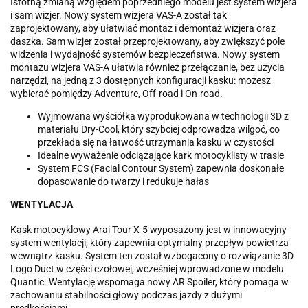
Istotną zmianą względem poprzedniego modelu jest system wizjera
i sam wizjer. Nowy system wizjera VAS-A został tak
zaprojektowany, aby ułatwiać montaż i demontaż wizjera oraz
daszka. Sam wizjer został przeprojektowany, aby zwiększyć pole
widzenia i wydajność systemów bezpieczeństwa. Nowy system
montażu wizjera VAS-A ułatwia również przełączanie, bez użycia
narzędzi, na jedną z 3 dostępnych konfiguracji kasku: możesz
wybierać pomiędzy Adventure, Off-road i On-road.
Wyjmowana wyściółka wyprodukowana w technologii 3D z
materiału Dry-Cool, który szybciej odprowadza wilgoć, co
przekłada się na łatwość utrzymania kasku w czystości
Idealne wyważenie odciążające kark motocyklisty w trasie
System FCS (Facial Contour System) zapewnia doskonałe
dopasowanie do twarzy i redukuje hałas
WENTYLACJA
Kask motocyklowy Arai Tour X-5 wyposażony jest w innowacyjny
system wentylacji, który zapewnia optymalny przepływ powietrza
wewnątrz kasku. System ten został wzbogacony o rozwiązanie 3D
Logo Duct w części czołowej, wcześniej wprowadzone w modelu
Quantic. Wentylację wspomaga nowy AR Spoiler, który pomaga w
zachowaniu stabilności głowy podczas jazdy z dużymi