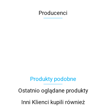
Producenci
100 Procent
Produkty podobne
100%
Ostatnio oglądane produkty
Inni Klienci kupili również