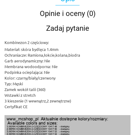
Opinie i oceny (0)
Zadaj pytanie
Kombinezon 2 częściowy:
Materiał: skóra bydlęca 1.4mm
Ochraniacze: Ramiona,łokcie,kolana,biodra
Garb aerodynamiczny: Nie
Membrana wodoodporna: Nie
Podpinka ocieplająca: Nie
Kolor: czarny/biały/czerwony
Typ: Męski
Zamek wokół talii (360)
Wstawki z stretch
3 kieszenie (1 wewnątrz,2 zewnętrzne)
Certyfikat CE