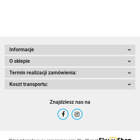
737 czarny
747 c
1914.30
1914.30
1914.30
biały
Adrenaline
Informacje
O sklepie
AIROH
Termin realizacji zamówienia:
Koszt transportu:
Znajdziesz nas na
Airoh 2016