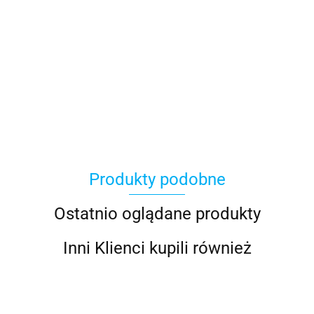
100 Procent
Produkty podobne
100%
Ostatnio oglądane produkty
Inni Klienci kupili również
Accel