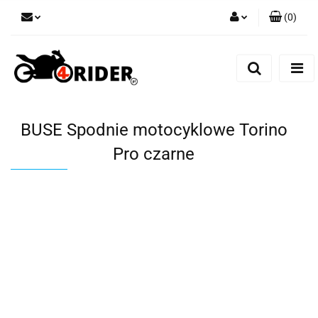
(
0
)
Zaloguj się
Zarejestruj się
Dodaj zgłoszenie
BUSE Spodnie motocyklowe Torino
Pro czarne