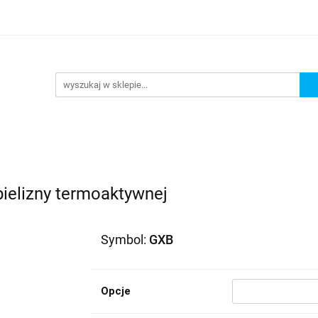
lowe
Bagaż
Buty i odzież
Kaski
Ochrania
ony
Dla dzieci
Dla kobiet
Cross i enduro
R
 i odzież
Kaski
Ochraniacze
Szyby, Gmole, Osł
e
ielizny termoaktywnej
Symbol:
GXB
Opcje