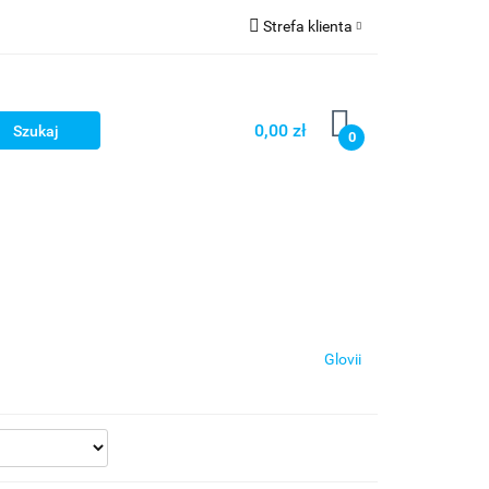
Strefa klienta
cze
Zaloguj się
owerowe
Zarejestruj się
0,00 zł
0
Dodaj zgłoszenie
ony
Dla dzieci
Dla kobiet
Glovii