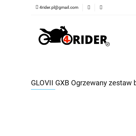
4rider.pl@gmail.com
Akcesoria motocyk
Szyby, Gmole, Osł
Wszystkie
Akcesoria motocyklowe
Bagaż
Buty
Cross i enduro
Rowerowe
Wszystki
GLOVII GXB Ogrzewany zestaw b