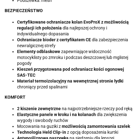
Podszewka: mesh
BEZPIECZEŃSTWO
Certyfikowane ochraniacze kolan EvoProX
z możliwością
regulacji ich położenia
dla najlepszej ochrony i
indywidualnego dopasania
Ochraniacze bioder z certyfikatem CE
dla zabezpieczenia
newralgicznej strefy
Elementy odblaskowe
zapewniające widoczność
motocyklisty po zmroku i podczas deszczowej lub mglistej
pogody
Kieszeń przygotowana pod ochraniacz kości ogonowej
SAS-TEC
Materiał termoizolacyjny na wewnętrznej stronie łydki
chroniący przed spalinami
KOMFORT
2 kiszenie zewnętrzne
na najpotrzebniejsze rzeczy pod ręką
Elastyczne panele w kroku i na kolanach
dla zwiększenia
wygody i swobody ruchów
Mocowania na guziki z
możliwością zamontowania szelek
Technologia Held Clip-in
z opcją doposażenia kurtki
Antypoślizgowa naszywka
na siedzeniu dla lepszej