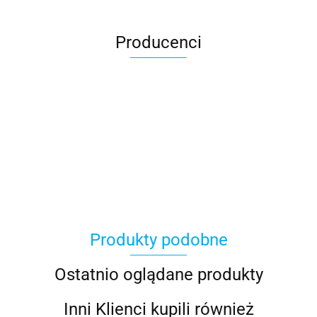
Producenci
100 Procent
Produkty podobne
100%
Ostatnio oglądane produkty
Inni Klienci kupili również