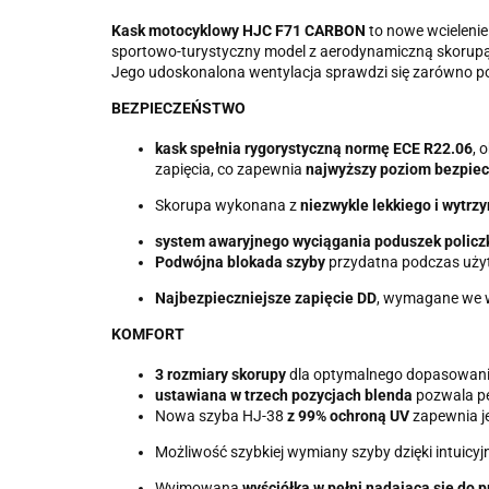
Kask motocyklowy HJC F71 CARBON
to nowe wcielenie
sportowo-turystyczny model z aerodynamiczną skorupą 
Jego udoskonalona wentylacja sprawdzi się zarówno podc
BEZPIECZEŃSTWO
kask spełnia rygorystyczną normę ECE R22.06
, 
zapięcia, co zapewnia
najwyższy poziom bezpie
Skorupa wykonana z
niezwykle lekkiego i wytr
system awaryjnego wyciągania poduszek polic
Podwójna blokada szyby
przydatna podczas użyt
Najbezpieczniejsze zapięcie DD
, wymagane we 
KOMFORT
3 rozmiary skorupy
dla optymalnego dopasowan
ustawiana w trzech pozycjach blenda
pozwala pe
Nowa szyba HJ-38
z 99% ochroną UV
zapewnia je
Możliwość szybkiej wymiany szyby dzięki intui
Wyjmowana
wyściółka w pełni nadająca się do 