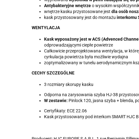
Antybakteryjne wnętrze
o wysokim współczynnik
wnętrze kasku przystosowane jest
dla osób nosz
kask przystosowany jest do montażu
interkomu
WENTYLACJA
Kask wyposażony jest w ACS (Advenced Channel
odprowadzającymi ciepłe powietrze
Całkowicie przeprojektowana wentylacja, w któr
cyrkulacja powietrza była możliwie wydajna
zoptymalizowany w tunelu aerodynamicznym ksz
CECHY SZCZEGÓLNE
3 rozmiary skorupy kasku
Odporna na zarysowania szyba HJ-38 przystosow
W zestawie:
Pinlock 120, jasna szyba + blenda, po
Certyfikaty: ECE 22.06
Kask przystosowany pod interkom SMART HJC Blu
Producent: HJC EUROPE S.A.R.L, 1 rue Benjamin Silliman