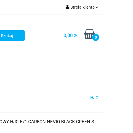
Strefa klienta
iacze
Zaloguj się
Rowerowe
Zarejestruj się
0,00 zł
0
Dodaj zgłoszenie
słony
Dla dzieci
Dla kobiet
HJC
WY HJC F71 CARBON NEVIO BLACK GREEN S -