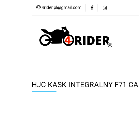
4rider.pl@gmail.com
Akcesoria motocyk
Szyby, Gmole, Osł
Wszystkie
Akcesoria motocyklowe
Bagaż
But
Cross i enduro
Rowerowe
Wszystk
HJC KASK INTEGRALNY F71 C