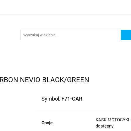
lowe
Bagaż
Buty i odzież
Kaski
Ochran
ony
Dla dzieci
Dla kobiet
Cross i enduro
y i odzież
Kaski
Ochraniacze
Szyby, Gmole, O
ie
ARBON NEVIO BLACK/GREEN
Symbol:
F71-CAR
KASK MOTOCYKLO
Opcje
dostępny