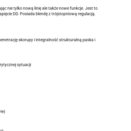
c nie tylko nową linię ale także nowe funkcje. Jest to
ęcie DD. Posiada blendę z trójstopniową regulacją.
enetrację skorupy i integralność strukturalną paska i
ytycznej sytuacji
ie)
ci