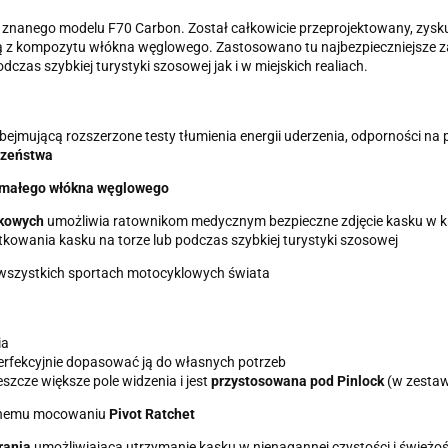
 znanego modelu F70 Carbon. Został całkowicie przeprojektowany, zyskują
z kompozytu włókna węglowego. Zastosowano tu najbezpieczniejsze zapi
zas szybkiej turystyki szosowej jak i w miejskich realiach.
obejmującą rozszerzone testy tłumienia energii uderzenia, odporności na p
czeństwa
zymałego włókna węglowego
zkowych
umożliwia ratownikom medycznym bezpieczne zdjęcie kasku w kr
kowania kasku na torze lub podczas szybkiej turystyki szosowej
wszystkich sportach motocyklowych świata
ia
rfekcyjnie dopasować ją do własnych potrzeb
szcze większe pole widzenia i jest
przystosowana pod Pinlock
(w zestaw
cyjnemu mocowaniu
Pivot Ratchet
prania
umożliwiająca utrzymanie kasku w nienagannej czystości i świeżoś