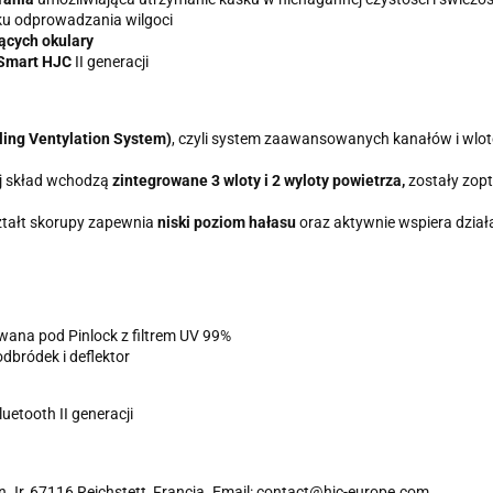
u odprowadzania wilgoci
ących okulary
 Smart HJC
II generacji
ing Ventylation System)
, czyli system zaawansowanych kanałów i wlo
ej skład wchodzą
zintegrowane 3 wloty i 2 wyloty powietrza,
zostały zop
tałt skorupy zapewnia
niski poziom hałasu
oraz aktywnie wspiera dział
ana pod Pinlock z filtrem UV 99%
dbródek i deflektor
etooth II generacji
 Jr, 67116 Reichstett, Francja. Email: contact@hjc-europe.com