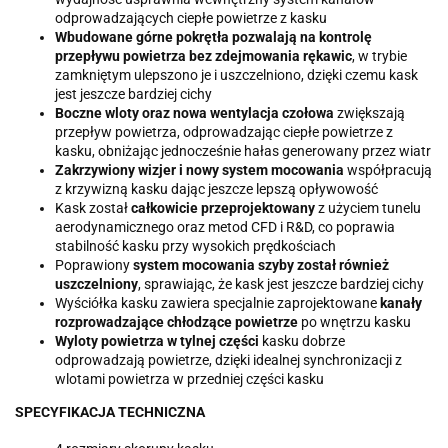
odprowadzających ciepłe powietrze z kasku
Wbudowane górne pokrętła pozwalają na kontrolę
przepływu powietrza bez zdejmowania rękawic
, w trybie
zamkniętym ulepszono je i uszczelniono, dzięki czemu kask
jest jeszcze bardziej cichy
Boczne wloty oraz nowa wentylacja czołowa
zwiększają
przepływ powietrza, odprowadzając ciepłe powietrze z
kasku, obniżając jednocześnie hałas generowany przez wiatr
Zakrzywiony wizjer i nowy system mocowania
współpracują
z krzywizną kasku dając jeszcze lepszą opływowość
Kask został
całkowicie przeprojektowany
z użyciem tunelu
aerodynamicznego oraz metod CFD i R&D, co poprawia
stabilność kasku przy wysokich prędkościach
Poprawiony
system mocowania szyby został również
uszczelniony
, sprawiając, że kask jest jeszcze bardziej cichy
Wyściółka kasku zawiera specjalnie zaprojektowane
kanały
rozprowadzające chłodzące powietrze
po wnętrzu kasku
Wyloty powietrza w tylnej części
kasku dobrze
odprowadzają powietrze, dzięki idealnej synchronizacji z
wlotami powietrza w przedniej części kasku
SPECYFIKACJA TECHNICZNA