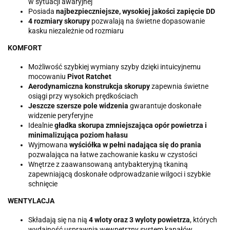
w sytuacji awaryjnej
Posiada
najbezpieczniejsze, wysokiej jakości zapięcie DD
4 rozmiary skorupy
pozwalają na świetne dopasowanie
kasku niezależnie od rozmiaru
KOMFORT
Możliwość szybkiej wymiany szyby dzięki intuicyjnemu
mocowaniu
Pivot Ratchet
Aerodynamiczna konstrukcja skorupy
zapewnia świetne
osiągi przy wysokich prędkościach
Jeszcze szersze pole widzenia
gwarantuje doskonałe
widzenie peryferyjne
Idealnie
gładka skorupa zmniejszająca opór powietrza i
minimalizująca poziom hałasu
Wyjmowana
wyściółka w pełni nadająca się do prania
pozwalająca na łatwe zachowanie kasku w czystości
Wnętrze z zaawansowaną antybakteryjną tkaniną
zapewniającą doskonałe odprowadzanie wilgoci i szybkie
schnięcie
WENTYLACJA
Składają się na nią
4 wloty oraz 3 wyloty powietrza
, których
wydajność usprawnia wewnętrzny system kanałów