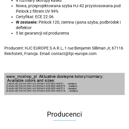
4 rozmiary skorupy kasku
Nowa, przeprojektowana szyba HJ-42 przystosowana pod
Pinlock z filtrem UV 99%
Certyfikat: ECE 22.06
W zestawie:
Pinlock 120, ciemna i jasna szyba, podbródek i
deflektor
5 lat gwarancji od producenta
Producent: HJC EUROPE S.A.R.L, 1 rue Benjamin Silliman Jr, 67116
Reichstett, Francja. Email: contact@hjc-europe.com
Producenci