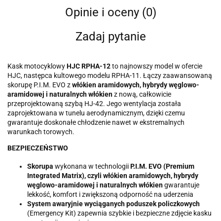
Opinie i oceny (0)
Zadaj pytanie
Kask motocyklowy
HJC RPHA-12
to najnowszy model w ofercie
HJC, następca kultowego modelu RPHA-11. Łączy zaawansowaną
skorupę P.I.M. EVO z
włókien aramidowych, hybrydy węglowo-
aramidowej i naturalnych włókien
z nową, całkowicie
przeprojektowaną szybą HJ-42. Jego wentylacja została
zaprojektowana w tunelu aerodynamicznym, dzięki czemu
gwarantuje doskonałe chłodzenie nawet w ekstremalnych
warunkach torowych.
BEZPIECZEŃSTWO
Skorupa
wykonana w technologii
P.I.M. EVO (Premium
Integrated Matrix), czyli włókien aramidowych, hybrydy
węglowo-aramidowej i naturalnych włókien
gwarantuje
lekkość, komfort i zwiększoną odporność na uderzenia
System awaryjnie wyciąganych poduszek policzkowych
(Emergency Kit) zapewnia szybkie i bezpieczne zdjęcie kasku