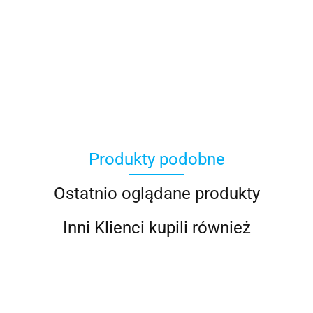
100 Procent
Produkty podobne
100%
Ostatnio oglądane produkty
Inni Klienci kupili również
Accel