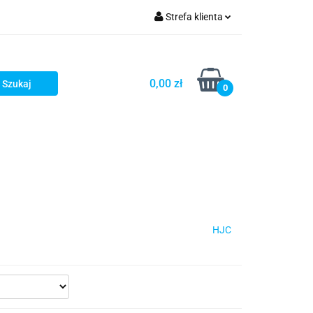
Strefa klienta
iacze
Zaloguj się
Rowerowe
Zarejestruj się
0,00 zł
0
Dodaj zgłoszenie
słony
Dla dzieci
Dla kobiet
HJC