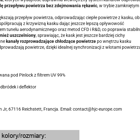
lę przepływu powietrza bez zdejmowania rękawic
, w trybie zamkniętym 
kszają przepływ powietrza, odprowadzając ciepłe powietrze z kasku, ob
półpracują z krzywizną kasku dając jeszcze lepszą opływowość
iem tunelu aerodynamicznego oraz metod CFD i R&D, co poprawia stabil
nież uszczelniony
, sprawiając, że kask jest jeszcze bardziej cichy
ane
kanały rozprowadzające chłodzące powietrze
po wnętrzu kasku
prowadzają powietrze, dzięki idealnej synchronizacji z wlotami powietrz
ana pod Pinlock z filtrem UV 99%
dbródek i deflektor
 Jr, 67116 Reichstett, Francja. Email: contact@hjc-europe.com