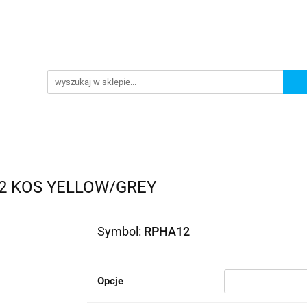
lowe
Bagaż
Buty i odzież
Kaski
Ochran
ony
Dla dzieci
Dla kobiet
Cross i enduro
y i odzież
Kaski
Ochraniacze
Szyby, Gmole, O
ie
2 KOS YELLOW/GREY
Symbol:
RPHA12
Opcje