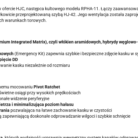
w ofercie HJC, następca kultowego modelu RPHA-11. Łączy zaawansowa
łkowicie przeprojektowaną szybą HJ-42. Jego wentylacja została zapro
ych warunkach torowych.
emium Integrated Matrix), czyli włókien aramidowych, hybrydy węglowo
zkowych
(Emergency Kit) zapewnia szybkie i bezpieczne zdjęcie kasku w sy
pięcie DD
wanie kasku niezależnie od rozmiaru
cyjnemu mocowaniu
Pivot Ratchet
wietne osiągi przy wysokich prędkościach
nałe widzenie peryferyjne
etrza i minimalizująca poziom hałasu
rania
pozwalająca na łatwe zachowanie kasku w czystości
zapewniającą doskonałe odprowadzanie wilgoci i szybkie schnięcie
za
, których wydajność usprawnia wewnętrzny system kanałów odprowadz