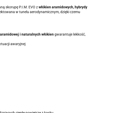
ną skorupę P.I.M. EVO z
włókien aramidowych, hybrydy
jektowana w tunelu aerodynamicznym, dzięki czemu
-aramidowej i naturalnych włókien
gwarantuje lekkość,
tuacji awaryjnej
ających ciepłe powietrze z kasku