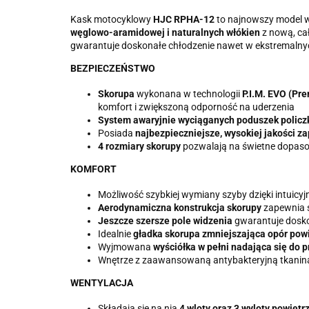
Kask motocyklowy
HJC RPHA-12
to najnowszy model 
węglowo-aramidowej i naturalnych włókien
z nową, ca
gwarantuje doskonałe chłodzenie nawet w ekstremaln
BEZPIECZEŃSTWO
Skorupa
wykonana w technologii
P.I.M. EVO (Pr
komfort i zwiększoną odporność na uderzenia
System awaryjnie wyciąganych poduszek polic
Posiada
najbezpieczniejsze, wysokiej jakości za
4 rozmiary skorupy
pozwalają na świetne dopaso
KOMFORT
Możliwość szybkiej wymiany szyby dzięki intui
Aerodynamiczna konstrukcja skorupy
zapewnia ś
Jeszcze szersze pole widzenia
gwarantuje dosko
Idealnie
gładka skorupa zmniejszająca opór powi
Wyjmowana
wyściółka w pełni nadająca się do p
Wnętrze z zaawansowaną antybakteryjną tkaniną 
WENTYLACJA
Składają się na nią
4 wloty oraz 3 wyloty powietr