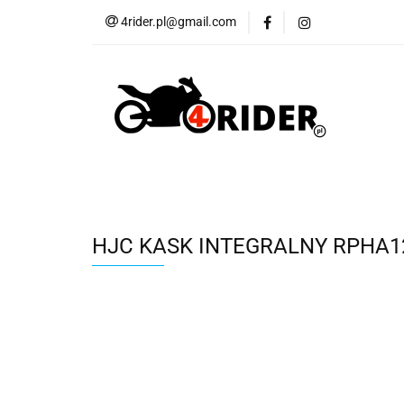
4rider.pl@gmail.com
Akcesoria motocyk
Szyby, Gmole, Osł
Wszystkie
Akcesoria motocyklowe
Bagaż
But
Cross i enduro
Rowerowe
Wszystk
HJC KASK INTEGRALNY RPHA1