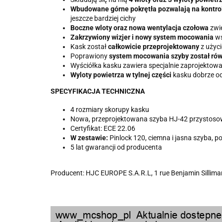
Wbudowane górne pokrętła pozwalają na kontro
jeszcze bardziej cichy
Boczne wloty oraz nowa wentylacja czołowa
zwię
Zakrzywiony wizjer i nowy system mocowania
ws
Kask został
całkowicie przeprojektowany
z użyc
Poprawiony
system mocowania szyby został rów
Wyściółka kasku zawiera specjalnie zaprojektow
Wyloty powietrza w tylnej części
kasku dobrze od
SPECYFIKACJA TECHNICZNA
4 rozmiary skorupy kasku
Nowa, przeprojektowana szyba HJ-42 przystosow
Certyfikat: ECE 22.06
W zestawie:
Pinlock 120, ciemna i jasna szyba, po
5 lat gwarancji od producenta
Producent: HJC EUROPE S.A.R.L, 1 rue Benjamin Silliman