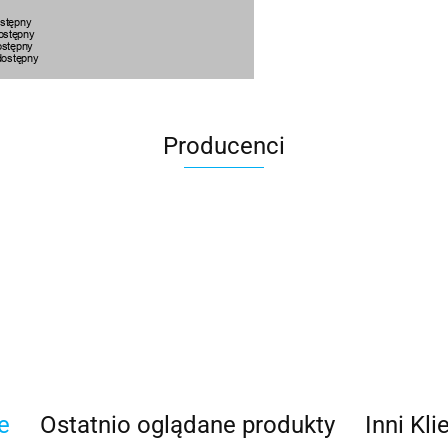
Producenci
100 Procent
e
Ostatnio oglądane produkty
Inni Kli
100%