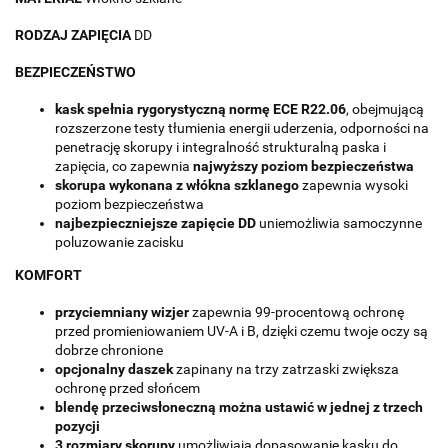
RODZAJ ZAPIĘCIA
DD
BEZPIECZEŃSTWO
kask spełnia rygorystyczną normę ECE R22.06
, obejmującą
rozszerzone testy tłumienia energii uderzenia, odporności na
penetrację skorupy i integralność strukturalną paska i
zapięcia, co zapewnia
najwyższy poziom bezpieczeństwa
skorupa wykonana z włókna szklanego
zapewnia wysoki
poziom bezpieczeństwa
najbezpieczniejsze zapięcie DD
uniemożliwia samoczynne
poluzowanie zacisku
KOMFORT
przyciemniany wizjer
zapewnia 99-procentową ochronę
przed promieniowaniem UV-A i B, dzięki czemu twoje oczy są
dobrze chronione
opcjonalny daszek
zapinany na trzy zatrzaski zwiększa
ochronę przed słońcem
blendę przeciwsłoneczną można ustawić w jednej z trzech
pozycji
3 rozmiary skorupy
umożliwiają dopasowanie kasku do