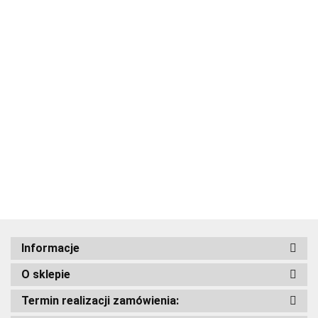
CABERG
CABERG
CABERG
CABERG
CABERG
KASK
HJC KASK
KASK
KASK
KASK
KASK
JET
Acerbis
999.00
OTWARTY
OTWARTY
OTWARTY
OTWARTY
OTWARTY
FLYON II
999.00
999.00
1199.00
849.00
I31 IONA
FLYON II
JET
JET
MODEL
MATT
899.00
WHITE/PI
WHITE
FLYON II
GHOST X
FREERIDE
GREY
BIAŁY
BLACK
KOLOR
X
SZARY
POŁYSK
CZARNY
CZARNY
CZARNY
MAT
MAT
MAT
MAT
Adrenaline
Informacje
O sklepie
Termin realizacji zamówienia:
AIROH