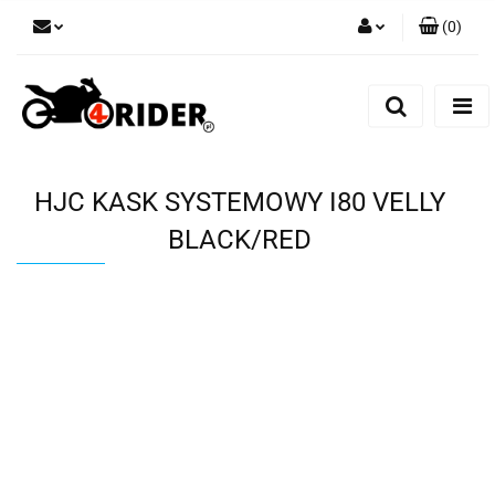
(
0
)
Zaloguj się
Zarejestruj się
Dodaj zgłoszenie
HJC KASK SYSTEMOWY I80 VELLY
BLACK/RED