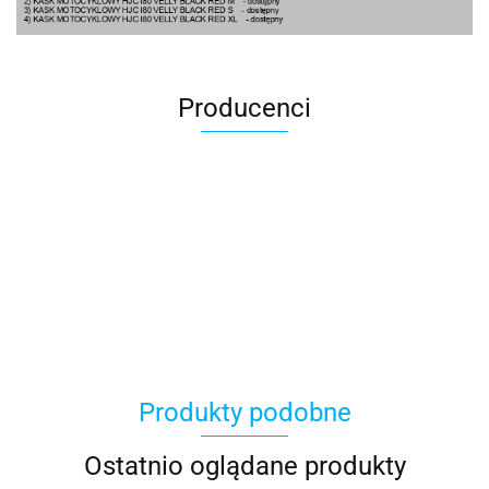
Producenci
100 Procent
Produkty podobne
100%
Ostatnio oglądane produkty