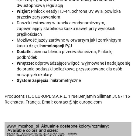
dwustopniową regulacją
Wizjer:
Pinlock Ready HJ-44, ochrona UV 99%, powłoka
przeciw zarysowaniom
Daszek testowany w tunelu aerodynamicznym,
zapewniający stabilność kasku nawet przy wysokich
prędkościach
Możliwość jazdy zarówno w otwartym jak i zamkniętym
kasku dzięki
homologacji P/J
Dodatki:
ciemna blenda przeciwsłoneczna, Pinlock,
podbródek
Wnętrze:
odprowadzające wilgoć, wyjmowane i nadające się
do prania poduszki policzkowe, przystosowane dla osób
noszących okulary
System zapięcia
: mikrometryczne
Producent: HJC EUROPE S.A.R.L, 1 rue Benjamin Silliman Jr, 67116
Reichstett, Francja. Email: contact@hjc-europe.com