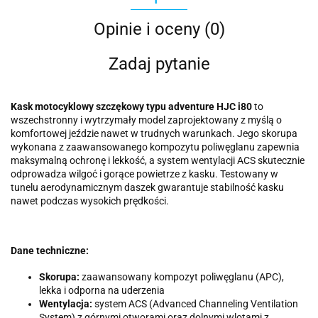
Opinie i oceny (0)
Zadaj pytanie
Kask motocyklowy szczękowy typu adventure HJC i80
to
wszechstronny i wytrzymały model zaprojektowany z myślą o
komfortowej jeździe nawet w trudnych warunkach. Jego skorupa
wykonana z zaawansowanego kompozytu poliwęglanu zapewnia
maksymalną ochronę i lekkość, a system wentylacji ACS skutecznie
odprowadza wilgoć i gorące powietrze z kasku. Testowany w
tunelu aerodynamicznym daszek gwarantuje stabilność kasku
nawet podczas wysokich prędkości.
Dane techniczne:
Skorupa:
zaawansowany kompozyt poliwęglanu (APC),
lekka i odporna na uderzenia
Wentylacja:
system ACS (Advanced Channeling Ventilation
System) z górnymi otworami oraz dolnymi wlotami z