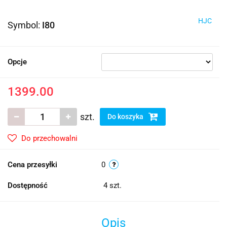
HJC
Symbol:
I80
Opcje
1399.00
szt.
Do koszyka
Do przechowalni
Cena przesyłki
0
Dostępność
4
szt.
Opis