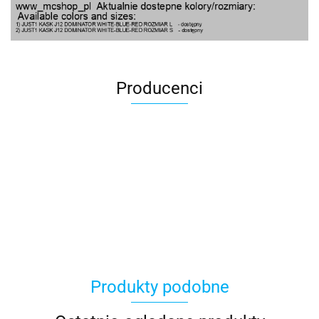
Producenci
100 Procent
Produkty podobne
100%