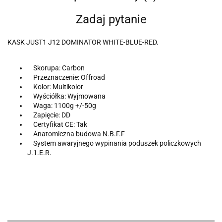
Zadaj pytanie
KASK JUST1 J12 DOMINATOR WHITE-BLUE-RED.
Skorupa: Carbon
Przeznaczenie: Offroad
Kolor: Multikolor
Wyściółka: Wyjmowana
Waga: 1100g +/-50g
Zapięcie: DD
Certyfikat CE: Tak
Anatomiczna budowa N.B.F.F
System awaryjnego wypinania poduszek policzkowych
J.1.E.R.