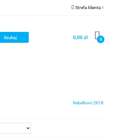
Strefa klienta
cze
Zaloguj się
owerowe
Zarejestruj się
0,00 zł
0
Dodaj zgłoszenie
ony
Dla dzieci
Dla kobiet
Rebelhorn 2018