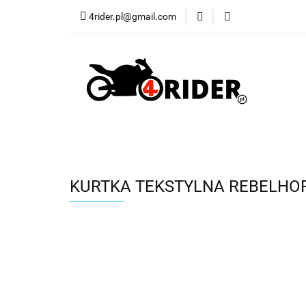
4rider.pl@gmail.com
Akcesoria motocyk
Szyby, Gmole, Osł
Wszystkie
Akcesoria motocyklowe
Bagaż
Buty
Cross i enduro
Rowerowe
Wszystki
KURTKA TEKSTYLNA REBELHO