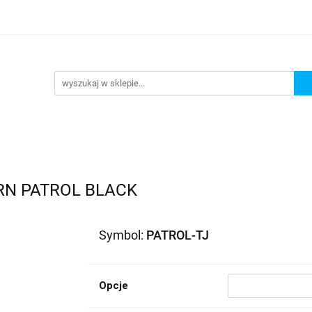
lowe
Bagaż
Buty i odzież
Kaski
Ochrania
ony
Dla dzieci
Dla kobiet
Cross i enduro
R
 i odzież
Kaski
Ochraniacze
Szyby, Gmole, Osł
e
RN PATROL BLACK
Symbol:
PATROL-TJ
Opcje