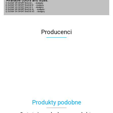
Producenci
100 Procent
Produkty podobne
100%