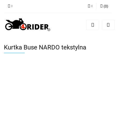
(
0
)
Zaloguj się
Zarejestruj się
Dodaj zgłoszenie
Kurtka Buse NARDO tekstylna