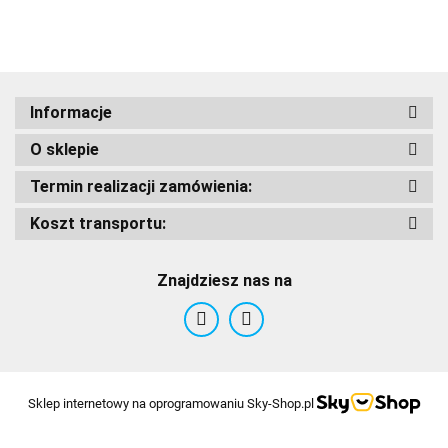
Adrenaline
Informacje
O sklepie
AIROH
Termin realizacji zamówienia:
Koszt transportu:
Znajdziesz nas na
Airoh 2016
Sklep internetowy na oprogramowaniu Sky-Shop.pl