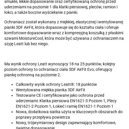
smukłe, lekkie dopasowanie oraz certyfikowaną ochronę przed
uderzeniami na poziomie 1 dla klatki piersiowej, pleców, ramion i
łokci, a także boczne wyściełanie z pianki.
Ochraniacz został wykonany z miękkiej, elastycznej i wentylowanej
pianki 3DF AirFit, która dopasowuje się do kształtu ciała i oferuje
komfortowe dopasowanie wraz z kompresyjną koszulką z płaskimi
szwami MoistureCool, która może być używana z ochraniaczem na
szyję Leatt lub bez niego.
Ma wynik ochrony Leatt wynoszący 18 na 25 punktów, kolejny
poziom ochrony to ochraniacz ciała 3DF AirFit Evo, oferujący
piankę ochronną na poziomie 2.
Całkowity wynik ochrony Leatt®: 18 punktów
Wentylowana miękka pianka 3DF AirFit
Testowane CE i certyfikowane jako ochrona przed
uderzeniami: Klatka piersiowa EN1621-3 Poziom 1, Plecy
EN1621-2 Poziom 1, Łokieć i ramię EN1621-1 Poziom 1
Nowa, dodatkowa siatka użyta w kluczowych obszarach do
poprawy przepływu powietrza
Nowy, trójwymiarowy design zapewniający komfortowe,
świetne dopasowanie