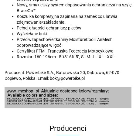
Nowy, smuklejszy system dopasowania ochraniacza na szyję
BraceOn™
Koszulka kompresyjna zapinana na zamek co ułatwia
zdejmowanie/zakładanie
Pełnej długości ochraniacz pleców
Wyściełane boki
Przeciwzapachowe tkaniny MoistureCool i AirMesh
odprowadzające wilgoć
Certyfikat FFM - Francuska Federacja Motocyklowa
Rozmiar: 160-196cm - 5ft3"-6ft 5", S - M - L - XL - XXL
Producent: Powerbike S.A., Batorowska 20, Dąbrowa, 62-070
Dopiewo, Polska. Email: bok@powerbike.pl
Producenci