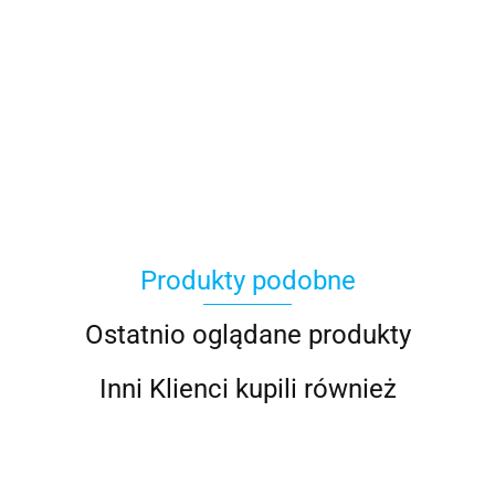
100 Procent
Produkty podobne
100%
Ostatnio oglądane produkty
Inni Klienci kupili również
Accel