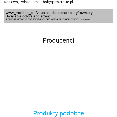
Dopiewo, Polska. Email: bok@powerbike.pl
Producenci
100 Procent
Produkty podobne
100%