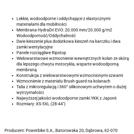
Lekkie, wodoodporne i oddychające z elastycznymi
materiałami dla mobilności
Membrana HydraDri EVO: 20.000 mm/20.000 g/m2
Wodoodporność/Oddychalność
Dwie kieszenie plus dodatkowa kieszeń na karczku i dwa
zamki wentylacyjne
Panele rozciągliwe Ripstop
Wielowarstwowe wzmocnienie wewnętrznych kolan ze skórą
dla lepszego chwytu motocykla, wsparte wodoodporną
membraną
Konstrukcja z wielowarstwowymi wzmocnionymi szwami
Wzmocnienie z materiału Brush guard na kolanach
Talia z mikroregulacją i 360° silikonowym uchwytem o dużej
wytrzymałości
Najwyższej jakości wodoodporne zamki YKK z Japonii
Rozmiary: XS-5XL (28-44")
Producent: Powerbike S.A., Batorowska 20, Dąbrowa, 62-070