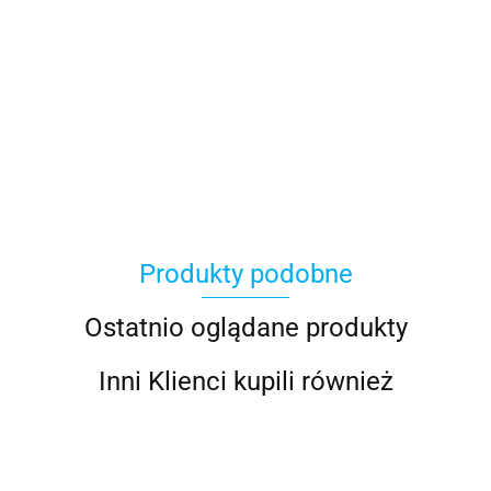
100 Procent
Produkty podobne
100%
Ostatnio oglądane produkty
Inni Klienci kupili również
Accel