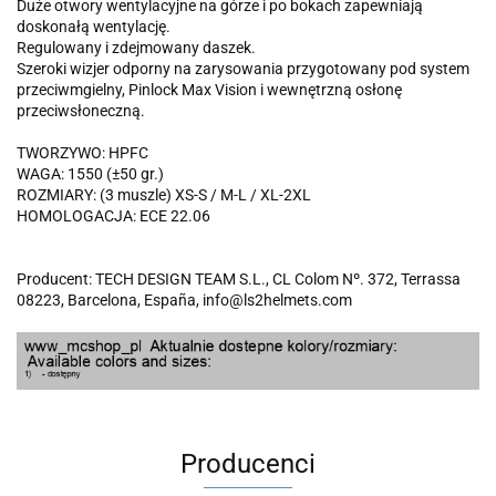
Duże otwory wentylacyjne na górze i po bokach zapewniają
doskonałą wentylację.
Regulowany i zdejmowany daszek.
Szeroki wizjer odporny na zarysowania przygotowany pod system
przeciwmgielny, Pinlock Max Vision i wewnętrzną osłonę
przeciwsłoneczną.
TWORZYWO: HPFC
WAGA: 1550 (±50 gr.)
ROZMIARY: (3 muszle) XS-S / M-L / XL-2XL
HOMOLOGACJA: ECE 22.06
Producent: TECH DESIGN TEAM S.L., CL Colom Nº. 372, Terrassa
08223, Barcelona, España, info@ls2helmets.com
Producenci