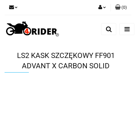
(
0
)
Zaloguj się
Zarejestruj się
Dodaj zgłoszenie
LS2 KASK SZCZĘKOWY FF901
ADVANT X CARBON SOLID