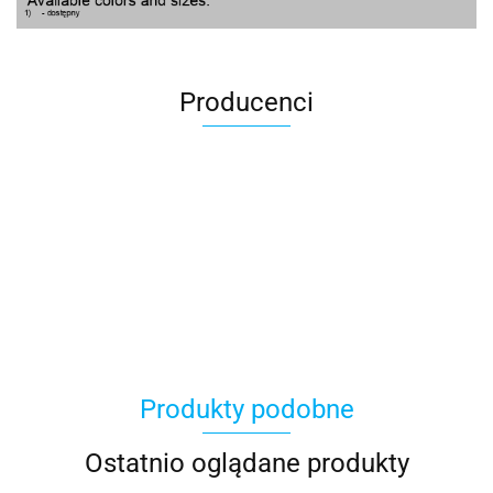
Producenci
100 Procent
Produkty podobne
100%
Ostatnio oglądane produkty