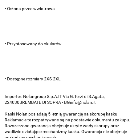
• Osłona przeciwwiatrowa
• Przystosowany do okularów
• Dostępne rozmiary 2XS-2XL
Importer: Nolangroup S.p.A.IT Via G.Terzi di S.Agata,
224030BREMBATE DI SOPRA - BGinfo@nolan.it
Kaski Nolan posiadają 5 letnią gwarancję na skorupę kasku.
Reklamacje te rozpatrywane są na podstawie dokumentu zakupu.
Rozszerzona gwarancja obejmuje ukryte wady skorupy oraz
wadliwie działające mechanizmy kasku. Gwarancja nie obejmuje
uszkodzeń mechanicznych.