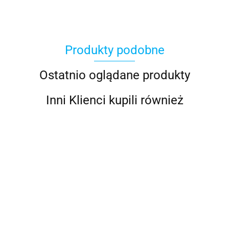
Produkty podobne
100%
Ostatnio oglądane produkty
Inni Klienci kupili również
Accel
Acerbis
ALPINESTARS
ALPINESTARS
ALPINESTARS
ALPINESTARS
AL
Buty sportowe
Buty
Buty
Buty sportowe
BU