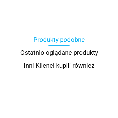
100 Procent
Produkty podobne
100%
Ostatnio oglądane produkty
Inni Klienci kupili również
Accel